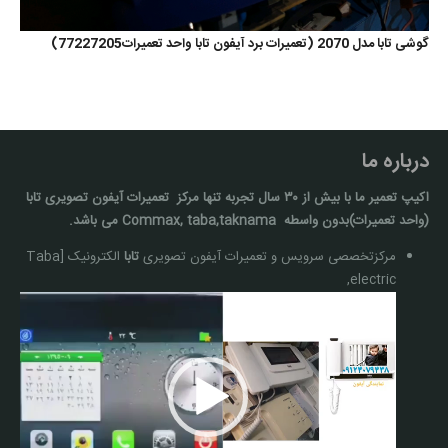
گوشی تابا مدل 2070 (تعمیرات برد آیفون تابا واحد تعمیرات77227205)
درباره ما
اکیپ تعمیر ما با بيش از ۳۰ سال تجربه تنها مركز تعمیرات آيفون تصويری تابا
(واحد تعمیرات)بدون واسطه Commax, taba,taknama می باشد.
مرکزتخصصی سرویس و تعمیرات آیفون تصویری
تابا
الکترونیک [Taba
electric,
نمایشگر
ویدیو