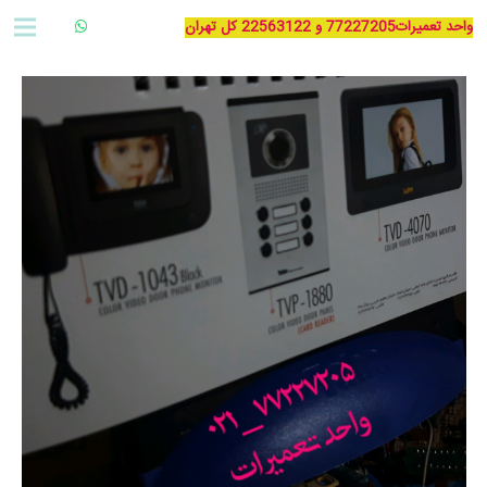
واحد تعمیرات77227205 و 22563122 کل تهران