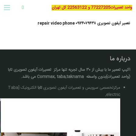
واحد تعمیرات77227205 و 22563122 کل تهران
تعمیر آیفون تصویری ٠٩١٢۴٠٧٩۴٣٨ repair video phone
درباره ما
اکیپ تعمیر ما با بيش از ۳۰ سال تجربه تنها مركز تعمیرات آيفون تصويری تابا
(واحد تعمیرات)بدون واسطه Commax, taba,taknama می باشد.
مرکزتخصصی سرویس و تعمیرات آیفون تصویری
تابا
الکترونیک [Taba
electric,