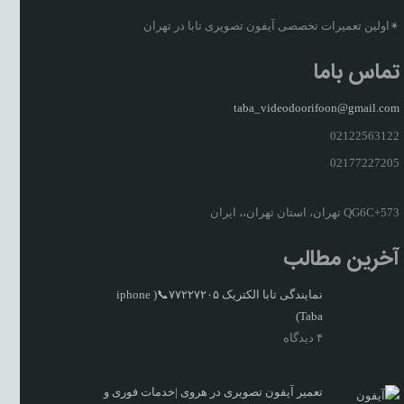
✴اولین تعمیرات تخصصی آیفون تصویری تابا در تهران
تماس باما
taba_videodoorifoon@gmail.com
02122563122
02177227205
QG6C+573 تهران، استان تهران،، ایران
آخرین مطالب
نمایندگی تابا الکتریک ۷۷۲۲۷۲۰۵📞( iphone
Taba)
۴ دیدگاه
تعمیر آیفون تصویری در هروی |خدمات فوری و