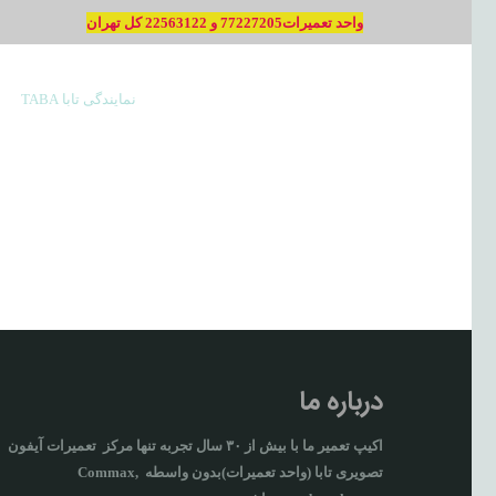
واحد تعمیرات77227205 و 22563122 کل تهران
نمایندگی تابا TABA
درباره ما
اکیپ تعمیر ما با بيش از ۳۰ سال تجربه تنها مركز تعمیرات آيفون
تصويری تابا (واحد تعمیرات)بدون واسطه Commax,