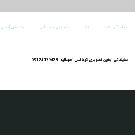
نمایندگی تکنما
خانه
راهنمای عیب یابی
نمایندگی آیفون
نمایندگی آیفون تصویری کوماکس آجودانیه | 09124079438