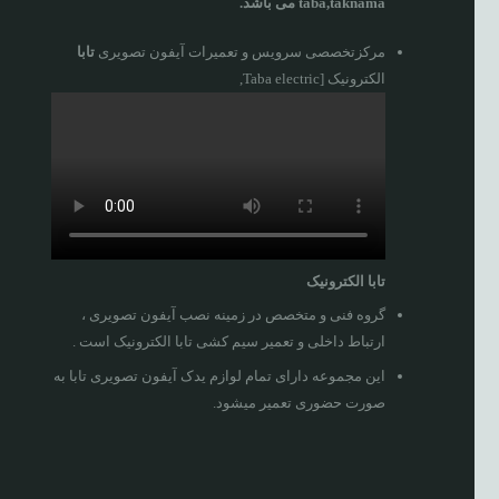
taba,taknama می باشد.
مرکزتخصصی سرویس و تعمیرات آیفون تصویری
تابا
الکترونیک [Taba electric,
تابا الکترونیک
گروه فنی و متخصص در زمینه نصب آیفون تصویری ،
ارتباط داخلی و تعمیر سیم کشی تابا الکترونیک است .
این مجموعه دارای تمام لوازم یدک آیفون تصویری تابا به
صورت حضوری تعمیر میشود.