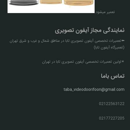
تعمیر میشود.
نمایندگی مجاز آیفون تصویری
⬅️تعمیرات تخصصی آیفون تصویری تابا در مناطق شمال و غرب و شرق تهران
(تعمیرگاه آیفون تابا)
✴اولین تعمیرات تخصصی آیفون تصویری تابا در تهران
تماس باما
taba_videodoorifoon@gmail.com
02122563122
02177227205