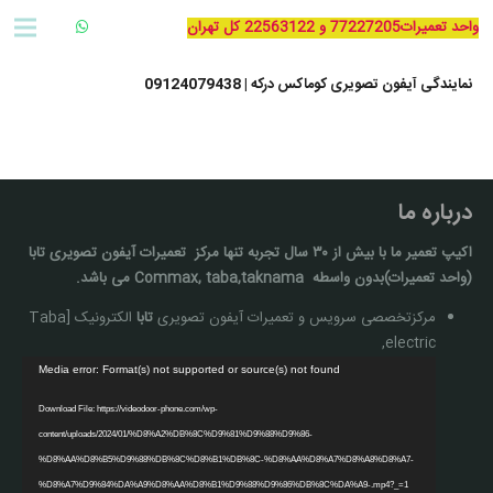
واحد تعمیرات77227205 و 22563122 کل تهران
نمایندگی آیفون تصویری کوماکس درکه | 09124079438
درباره ما
اکیپ تعمیر ما با بيش از ۳۰ سال تجربه تنها مركز تعمیرات آيفون تصويری تابا
(واحد تعمیرات)بدون واسطه Commax, taba,taknama می باشد.
مرکزتخصصی سرویس و تعمیرات آیفون تصویری
تابا
الکترونیک [Taba
electric,
نمایشگر
Media error: Format(s) not supported or source(s) not found
ویدیو
Download File: https://videodoor-phone.com/wp-
content/uploads/2024/01/%D8%A2%DB%8C%D9%81%D9%88%D9%86-
%D8%AA%D8%B5%D9%88%DB%8C%D8%B1%DB%8C-%D8%AA%D8%A7%D8%A8%D8%A7-
%D8%A7%D9%84%DA%A9%D8%AA%D8%B1%D9%88%D9%86%DB%8C%DA%A9-.mp4?_=1