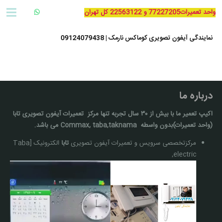
واحد تعمیرات77227205 و 22563122 کل تهران
نمایندگی آیفون تصویری کوماکس نارمک | 09124079438
درباره ما
اکیپ تعمیر ما با بيش از ۳۰ سال تجربه تنها مركز تعمیرات آيفون تصويری تابا
(واحد تعمیرات)بدون واسطه Commax, taba,taknama می باشد.
مرکزتخصصی سرویس و تعمیرات آیفون تصویری
تابا
الکترونیک [Taba
electric,
نمایشگر
ویدیو