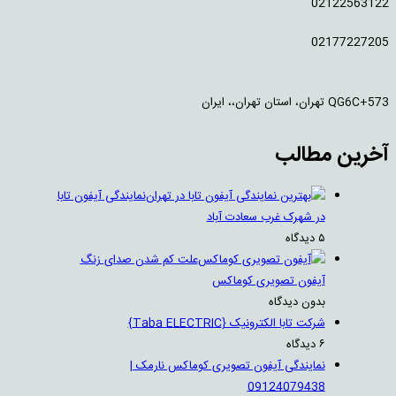
02122563122
02177227205
QG6C+573 تهران، استان تهران،، ایران
آخرین مطالب
نمایندگی آیفون تابا
در شهرک غرب سعادت آباد
۵ دیدگاه
علت کم شدن صدای زنگ
آیفون تصویری کوماکس
بدون دیدگاه
شرکت تابا الکترونیک {Taba ELECTRIC}
۶ دیدگاه
نمایندگی آیفون تصویری کوماکس نارمک |
09124079438