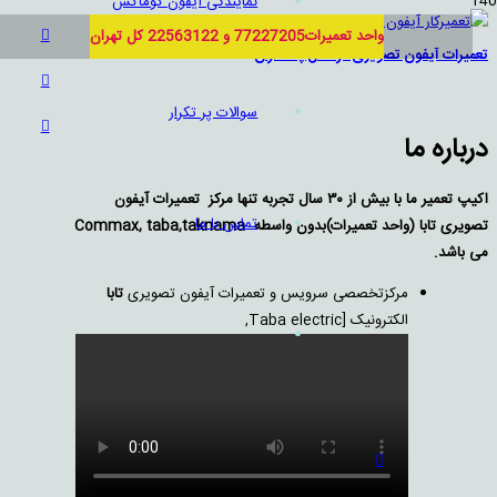
نمایندگی آیفون کوماکس
واحد تعمیرات77227205 و 22563122 کل تهران
تعمیرات آیفون تصویری در محل پاسداران
سوالات پر تکرار
درباره ما
اکیپ تعمیر ما با بيش از ۳۰ سال تجربه تنها مركز تعمیرات آيفون
تماس با ما
تصويری تابا (واحد تعمیرات)بدون واسطه Commax, taba,taknama
می باشد.
مرکزتخصصی سرویس و تعمیرات آیفون تصویری
تابا
الکترونیک [Taba electric,