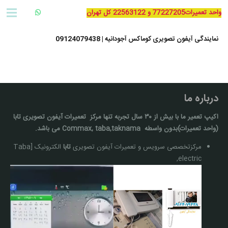
واحد تعمیرات77227205 و 22563122 کل تهران
نمایندگی آیفون تصویری کوماکس آجودانیه | 09124079438
درباره ما
اکیپ تعمیر ما با بيش از ۳۰ سال تجربه تنها مركز تعمیرات آيفون تصويری تابا
(واحد تعمیرات)بدون واسطه Commax, taba,taknama می باشد.
مرکزتخصصی سرویس و تعمیرات آیفون تصویری
تابا
الکترونیک [Taba
electric,
نمایشگر
ویدیو