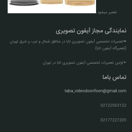
تعمیر میشود.
نمایندگی مجاز آیفون تصویری
⬅️تعمیرات تخصصی آیفون تصویری تابا در مناطق شمال و غرب و شرق تهران
(تعمیرگاه آیفون تابا)
✴اولین تعمیرات تخصصی آیفون تصویری تابا در تهران
تماس باما
taba_videodoorifoon@gmail.com
02122563122
02177227205