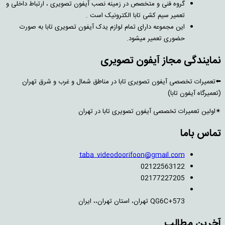
گروه فنی و متخصص در زمینه نصب آیفون تصویری ، ارتباط داخلی و
تعمیر سیم کشی تابا الکترونیک است .
این مجموعه دارای تمام لوازم یدک آیفون تصویری تابا به صورت
حضوری تعمیر میشود.
نمایندگی مجاز آیفون تصویری
⬅️تعمیرات تخصصی آیفون تصویری تابا در مناطق شمال و غرب و شرق تهران
(تعمیرگاه آیفون تابا)
✴اولین تعمیرات تخصصی آیفون تصویری تابا در تهران
تماس باما
taba_videodoorifoon@gmail.com
02122563122
02177227205
QG6C+573 تهران، استان تهران،، ایران
آخرین مطالب