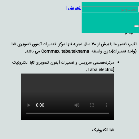
نمایندگی آیفون تصویری کوماکس تجریش |
09124079438
درباره ما
اکیپ تعمیر ما با بيش از ۳۰ سال تجربه تنها مركز تعمیرات آيفون تصويری تابا
(واحد تعمیرات)بدون واسطه Commax, taba,taknama می باشد.
مرکزتخصصی سرویس و تعمیرات آیفون تصویری
تابا
الکترونیک
[Taba electric,
تابا الکترونیک