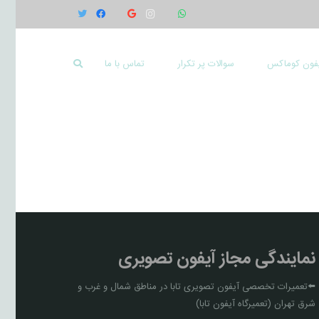
یفون کوماکس
سوالات پر تکرار
تماس با ما
نمایندگی مجاز آیفون تصویری
⬅️تعمیرات تخصصی آیفون تصویری تابا در مناطق شمال و غرب و
شرق تهران (تعمیرگاه آیفون تابا)