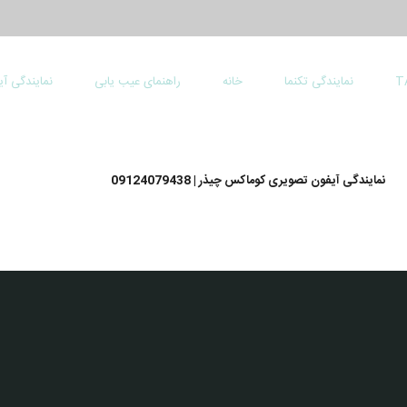
نمایندگی تکنما
خانه
راهنمای عیب یابی
نمایندگی آ
نمایندگی آیفون تصویری کوماکس چیذر | 09124079438