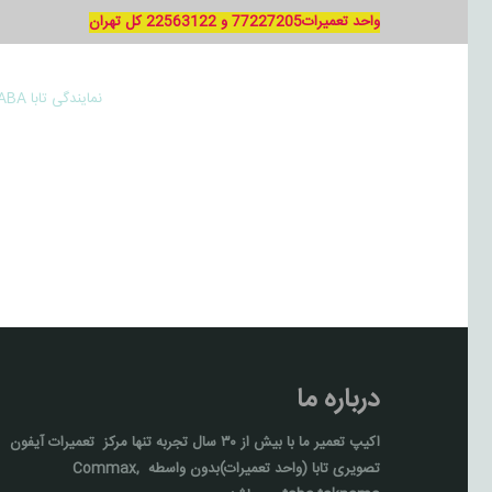
واحد تعمیرات77227205 و 22563122 کل تهران
نمایندگی تابا TABA
درباره ما
اکیپ تعمیر ما با بيش از ۳۰ سال تجربه تنها مركز تعمیرات آيفون
تصويری تابا (واحد تعمیرات)بدون واسطه Commax,