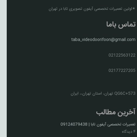
✴اولین تعمیرات تخصصی آیفون تصویری تابا در تهران
تماس باما
taba_videodoorifoon@gmail.com
02122563122
02177227205
QG6C+573 تهران، استان تهران،، ایران
آخرین مطالب
تعمیرات تخصصی آیفون تابا | 09124079438
۴ دیدگاه