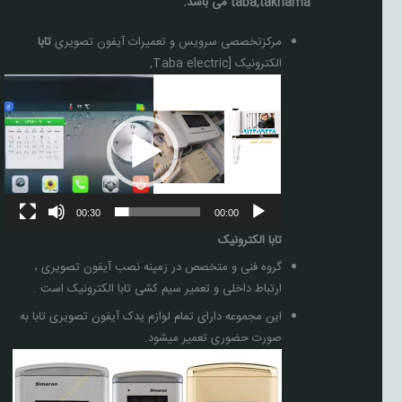
taba,taknama می باشد.
مرکزتخصصی سرویس و تعمیرات آیفون تصویری
تابا
الکترونیک [Taba electric,
نمایشگر
ویدیو
00:30
00:00
تابا الکترونیک
گروه فنی و متخصص در زمینه نصب آیفون تصویری ،
ارتباط داخلی و تعمیر سیم کشی تابا الکترونیک است .
این مجموعه دارای تمام لوازم یدک آیفون تصویری تابا به
صورت حضوری تعمیر میشود.