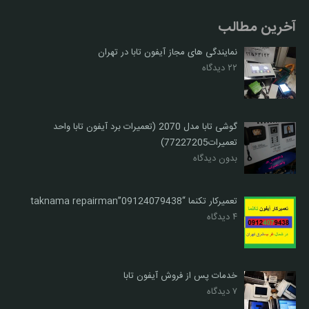
آخرین مطالب
نمایندگی های مجاز آیفون تابا در تهران
۲۲ دیدگاه
گوشی تابا مدل 2070 (تعمیرات برد آیفون تابا واحد
تعمیرات77227205)
بدون دیدگاه
تعمیرکار تکنما “09124079438”taknama repairman
۴ دیدگاه
خدمات پس از فروش آیفون تابا
۷ دیدگاه