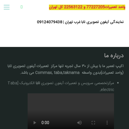
واحد تعمیرات77227205 و 22563122 کل تهران
نمایندگی آیفون تصویری تابا غرب تهران | 09124079438
درباره ما
اکیپ تعمیر ما با بيش از ۳۰ سال تجربه تنها مركز تعمیرات آيفون تصويری تابا
(واحد تعمیرات)بدون واسطه Commax, taba,taknama می باشد.
مرکزتخصصی سرویس و تعمیرات آیفون تصویری
تابا
الکترونیک [Taba
electric,