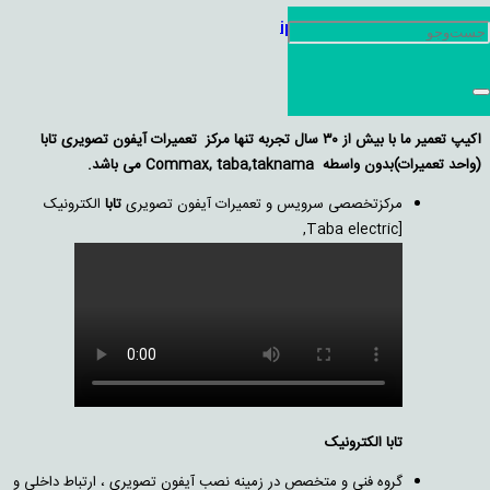
نمایندگی تابا iphone video taba
درباره ما
اکیپ تعمیر ما با بيش از ۳۰ سال تجربه تنها مركز تعمیرات آيفون تصويری تابا
(واحد تعمیرات)بدون واسطه Commax, taba,taknama می باشد.
مرکزتخصصی سرویس و تعمیرات آیفون تصویری
تابا
الکترونیک
[Taba electric,
تابا الکترونیک
گروه فنی و متخصص در زمینه نصب آیفون تصویری ، ارتباط داخلی و