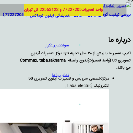
واحد تعمیرات77227205 و 22563122 کل تهران
بررسی کیفیت گوشی آیفون تصویری تابا مدل 70-5 tvd (خدمات تابا 77227205)
نمایندگی آیفون کوماکس
درباره ما
سوالات پر تکرار
اکیپ تعمیر ما با بيش از ۳۰ سال تجربه تنها مركز تعمیرات آيفون
تصويری تابا (واحد تعمیرات)بدون واسطه Commax, taba,taknama
می باشد.
تماس با ما
مرکزتخصصی سرویس و تعمیرات آیفون تصویری
تابا
الکترونیک [Taba electric,