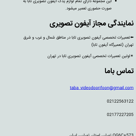
این مجموعه دارای تمام لوازم یدک آیفون تصویری تابا به
صورت حضوری تعمیر میشود.
نمایندگی مجاز آیفون تصویری
⬅️تعمیرات تخصصی آیفون تصویری تابا در مناطق شمال و غرب و شرق
تهران (تعمیرگاه آیفون تابا)
✴اولین تعمیرات تخصصی آیفون تصویری تابا در تهران
تماس باما
taba_videodoorifoon@gmail.com
02122563122
02177227205
QG6C+573 تهران، استان تهران،، ایران