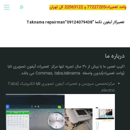
واحد تعمیرات77227205 و 22563122 کل تهران
تعمیرکار آیفون تکنما “09124079438”Taknama repairman
درباره ما
اکیپ تعمیر ما با بيش از ۳۰ سال تجربه تنها مركز تعمیرات آيفون تصويری تابا
(واحد تعمیرات)بدون واسطه Commax, taba,taknama می باشد.
مرکزتخصصی سرویس و تعمیرات آیفون تصویری
تابا
الکترونیک [Taba
electric,
نمایشگر
ویدیو