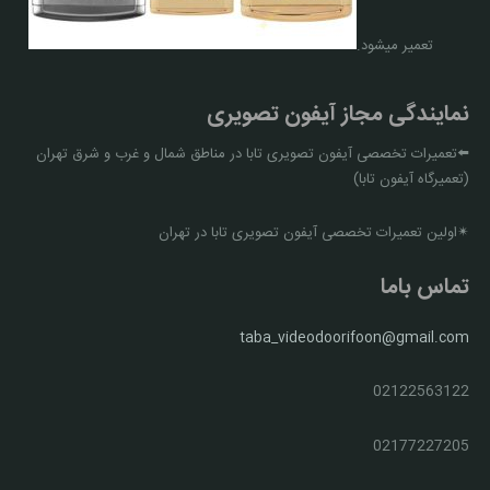
تعمیر میشود.
نمایندگی مجاز آیفون تصویری
⬅️تعمیرات تخصصی آیفون تصویری تابا در مناطق شمال و غرب و شرق تهران
(تعمیرگاه آیفون تابا)
✴اولین تعمیرات تخصصی آیفون تصویری تابا در تهران
تماس باما
taba_videodoorifoon@gmail.com
02122563122
02177227205