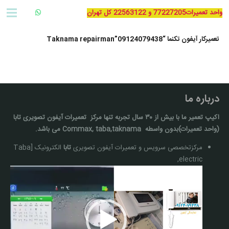
واحد تعمیرات77227205 و 22563122 کل تهران
تعمیرکار آیفون تکنما “09124079438”Taknama repairman
درباره ما
اکیپ تعمیر ما با بيش از ۳۰ سال تجربه تنها مركز تعمیرات آيفون تصويری تابا
(واحد تعمیرات)بدون واسطه Commax, taba,taknama می باشد.
مرکزتخصصی سرویس و تعمیرات آیفون تصویری
تابا
الکترونیک [Taba
electric,
نمایشگر
ویدیو