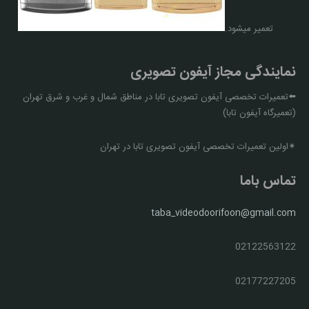
تعمیر میشود.
نمایندگی مجاز آیفون تصویری
⬅️تعمیرات تخصصی آیفون تصویری تابا در مناطق شمال و غرب و شرق تهران
(تعمیرگاه آیفون تابا)
✴اولین تعمیرات تخصصی آیفون تصویری تابا در تهران
تماس باما
taba_videodoorifoon@gmail.com
02122563122
02177227205