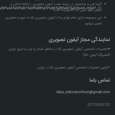
گروه فنی و متخصص در زمینه نصب آیفون تصویری ، ارتباط داخلی و
A9%D8%AA%D8%B1%D9%88%D9%86%DB%8C%DA%A9-.mp4?_=1
تعمیر سیم کشی تابا الکترونیک است .
این مجموعه دارای تمام لوازم یدک آیفون تصویری تابا به صورت حضوری
تعمیر میشود.
00:00
نمایندگی مجاز آیفون تصویری
⬅️تعمیرات تخصصی آیفون تصویری تابا در مناطق شمال و غرب و شرق تهران
(تعمیرگاه آیفون تابا)
✴اولین تعمیرات تخصصی آیفون تصویری تابا در تهران
تماس باما
taba_videodoorifoon@gmail.com
02122563122