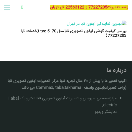
واحد تعمیرات77227205 و 22563122 کل تهران
بررسی کیفیت گوشی آیفون تصویری تابا مدل 70-5 tvd (خدمات تابا
77227205)
درباره ما
اکیپ تعمیر ما با بيش از ۳۰ سال تجربه تنها مركز تعمیرات آيفون تصويری تابا
(واحد تعمیرات)بدون واسطه Commax, taba,taknama می باشد.
مرکزتخصصی سرویس و تعمیرات آیفون تصویری
تابا
الکترونیک [Taba
electric,
نمایشگر ویدیو