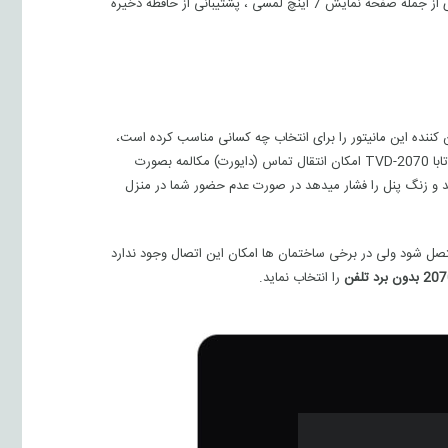
محصول باشد. مانیتور تصویری تابا TVD-2070 بدون ، و در کنار تمامی مزیت های از جمله صفحه نمایش 7 اینچ لمسی ، پشتیبانی از حافظه ذخیره
 کننده این مانیتور را برای انتخاب چه کسانی مناسب کرده است،
جواب به این سوال خیلی ساده است اول باید این نکته رو یاد آور شویم که مانیتور تابا TVD-2070 امکان انتقال تماس (دایورت) مکالمه بصورت
د و زنگ پنل را فشار میدهد در صورت عدم حضور شما در منزل
ین است که دربازکن از طریق کابل RG11 به خط تلفن متصل شود ولی در برخی ساختمان ها امکان این اتصال وجود ندارد
را انتخاب نماید.