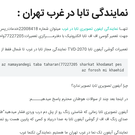
نمایندگی تابا در غرب تهران :
تنهــا
نمایندگی ایفون تصویری تابا در غرب
میتوان شماره 8
جهت تعمیر گوسی اف اف تابا الکترونیک با دفترمــــرکزی تعمیرات:77227205واحد پشتــبانی تعمیرات گوشی اف اف تابا میباشد
تعمیرات گوشی آیفون تابا TVD-2070 نمایندگی مجاز تابا در غرب تا شمال فقط از نمایندگی تابا تهران(
 az namayandegi taba taharan(77227205 sharkat khodamat pes 
az forosh mi khaehid
چرا آیفون تصویری تابا تصویر ندارد؟
در اینجا بعد چند از سوالات هوطنان محترم پاسخ میدهیــــــم:
آیفون تصویری تابا زمانی که شاستی زنگ رو از پنل دم درب وردی فشار میدهید”طبق 
صدای زنگ اف اف از گوشی آیفون تابا به صدا دربیاد و کسی که پایین هست رو ت
نمایندگی آیفون تک نما در غرب تهران ما هستیم ،نمایندگی تکنما غرب