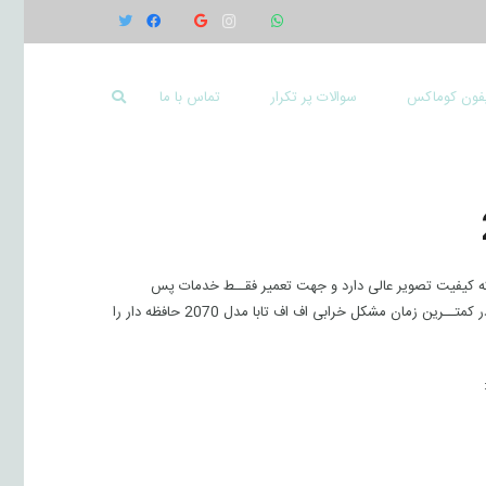
یفون کوماکس
سوالات پر تکرار
تماس با ما
ه کیفیت تصویر عالی دارد و جهت تعمیر فقــط خدمات پس
ازفروش تابا{22563122الی77227205}داخلی تعمیرات تابا را شمارگیری کنید تا در کمتــرین زمان مشکل خرابی اف اف تابا مدل 2070 حافظه دار را