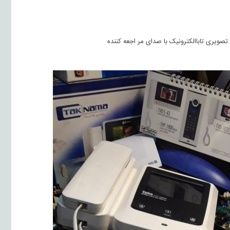
 فیلم درب بتزکن های تصویری تاباالکترونیک با صدای مر اجعه کننده