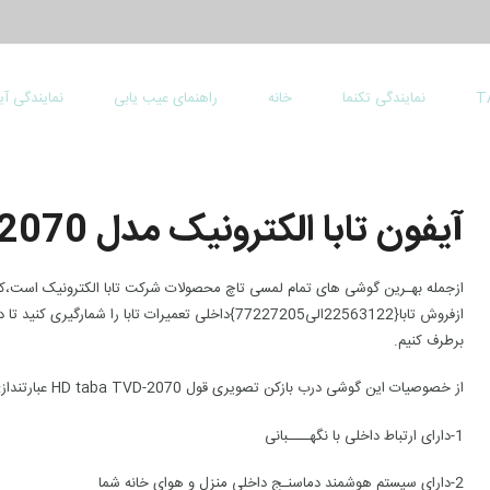
نمایندگی تکنما
خانه
راهنمای عیب یابی
نمایندگی آ
آیفون تابا الکترونیک مدل 2070
ازجمله بهـرین گوشی های تمام لمسی تاچ محصولات شرکت تابا الکترونیک است،ک
برطرف کنیم.
از خصوصیات این گوشی درب بازکن تصویری قول HD taba TVD-2070 عبارتنداز:
1-دارای ارتباط داخلی با نگهــــبانی
2-دارای سیستم هوشمند دماسنـج داخلی منزل و هوای خانه شما