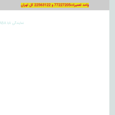
واحد تعمیرات77227205 و 22563122 کل تهران
نمایندگی تابا TABA