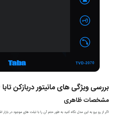
بررسی ویژگی های مانیتور دربازکن تابا TVD-2070 بدون برد تلفن
مشخصات ظاهری
اگر از رو برو به این مدل نگاه کنید به طور حتم آن را با تبلت های موجود در بازا