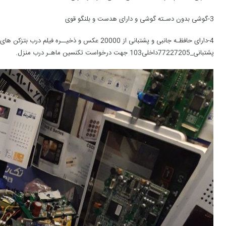
3-گوشی بدون دسـته گوشی و دارای هدست و بلنگو قوی
4-دارای حافظـه جانبی و پشتبانی از 20000 عکس و ذخیــره
پشتبانی_77227205داخلی103 جهت درخواست تکنسین ماهـر درب منزل.