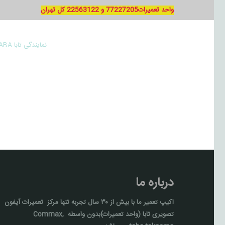
واحد تعمیرات77227205 و 22563122 کل تهران
نمایندگی تابا TABA
درباره ما
اکیپ تعمیر ما با بيش از ۳۰ سال تجربه تنها مركز تعمیرات آيفون
تصويری تابا (واحد تعمیرات)بدون واسطه Commax,