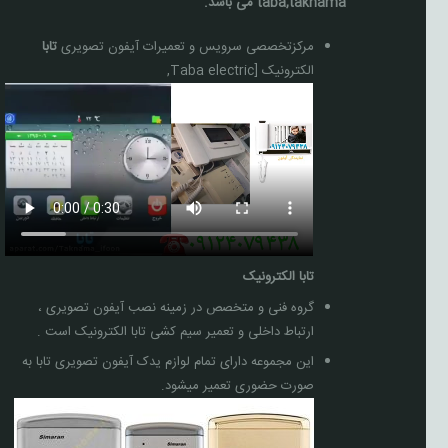
taba,taknama می باشد.
مرکزتخصصی سرویس و تعمیرات آیفون تصویری
تابا
الکترونیک [Taba electric,
تابا الکترونیک
گروه فنی و متخصص در زمینه نصب آیفون تصویری ،
ارتباط داخلی و تعمیر سیم کشی تابا الکترونیک است .
این مجموعه دارای تمام لوازم یدک آیفون تصویری تابا به
صورت حضوری تعمیر میشود.