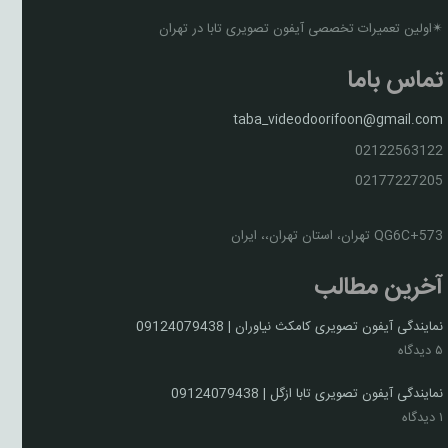
✴اولین تعمیرات تخصصی آیفون تصویری تابا در تهران
تماس باما
taba_videodoorifoon@gmail.com
02122563122
02177227205
QG6C+573 تهران، استان تهران،، ایران
آخرین مطالب
نمایندگی آیفون تصویری کامکث نیاوران | 09124079438
۵ دیدگاه
نمایندگی آیفون تصویری تابا ازگل | 09124079438
۱ دیدگاه