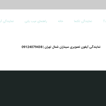
نمایندگی تکنما
خانه
راهنمای عیب یابی
نمایندگی آ
نمایندگی آیفون تصویری سیماران شمال تهران | 09124079438