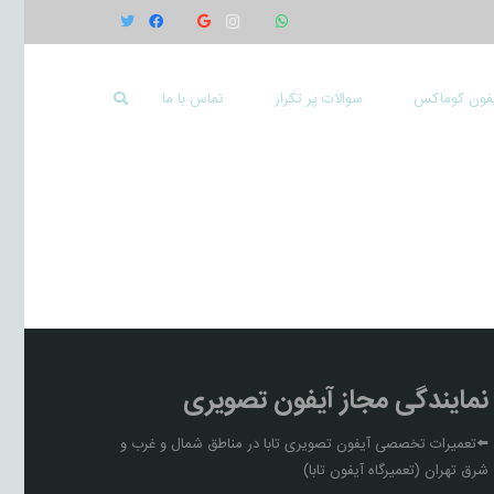
یفون کوماکس
سوالات پر تکرار
تماس با ما
نمایندگی مجاز آیفون تصویری
⬅️تعمیرات تخصصی آیفون تصویری تابا در مناطق شمال و غرب و
شرق تهران (تعمیرگاه آیفون تابا)