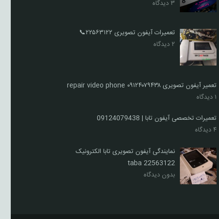
۳ دیدگاه
تعمیرات آیفون تصویری ۲۲۵۶۳۱۲۲📞
۲ دیدگاه
تعمیر آیفون تصویری ٠٩١٢۴٠٧٩۴٣٨ repair video phone
۱ دیدگاه
تعمیرات تخصصی آیفون تابا | 09124079438
۴ دیدگاه
نمایندگی آیفون تصویری تابا الکترونیک
22563122 taba
بدون دیدگاه