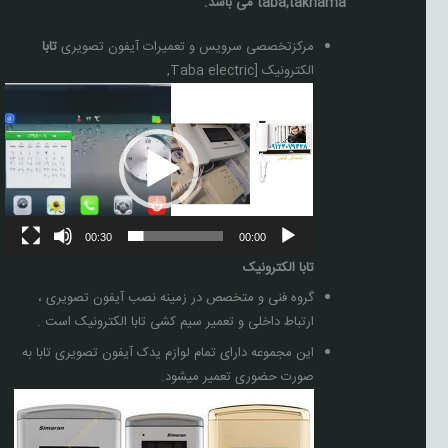
taba,taknama می باشد.
مرکزتخصصی سرویس و تعمیرات آیفون تصویری
تابا
الکترونیک [Taba electric,
نمایشگر
ویدیو
00:30
00:00
تابا الکترونیک
گروه فنی و متخصص در زمینه نصب آیفون تصویری ،
ارتباط داخلی و تعمیر سیم کشی تابا الکترونیک است .
این مجموعه دارای تمام لوازم یدک آیفون تصویری تابا به
صورت حضوری تعمیر میشود.