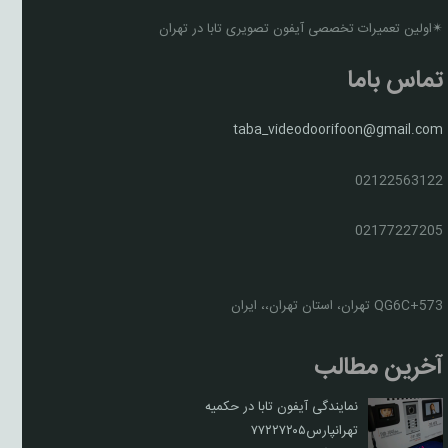
✴اولین تعمیرات تخصصی آیفون تصویری تابا در تهران
تماس باما
taba_videodoorifoon@gmail.com
02122563122
02177227205
QG6C+573 تهران، استان تهران،، ایران
آخرین مطالب
نمایندگی آیفون تابا در حکمیه
تهرانپارس۷۷۲۲۷۲۰۵