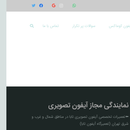
یفون کوماکس
سوالات پر تکرار
تماس با ما
نمایندگی مجاز آیفون تصویری
⬅️تعمیرات تخصصی آیفون تصویری تابا در مناطق شمال و غرب و
شرق تهران (تعمیرگاه آیفون تابا)