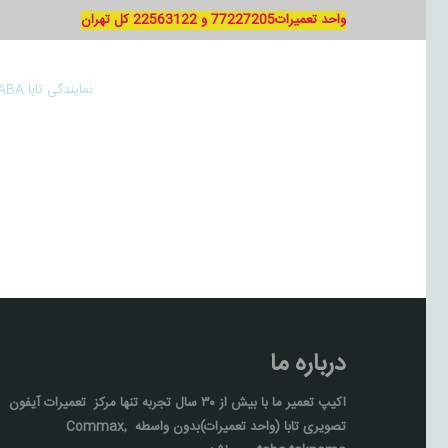
واحد تعمیرات77227205 و 22563122 کل تهران
نمایندگی تابا TABA
درباره ما
اکیپ تعمیر ما با بيش از ۳۰ سال تجربه تنها مركز تعمیرات آيفون
تصويری تابا (واحد تعمیرات)بدون واسطه Commax,