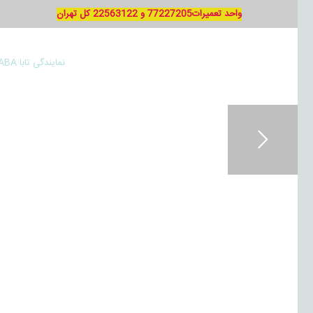
واحد تعمیرات77227205 و 22563122 کل تهران
نمایندگی تابا TABA